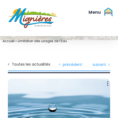
Passer
au
contenu
Accueil
»
Limitation des usages de l’Eau
Toutes les actualités
précédent
suivant
Voir
l'image
agrandie