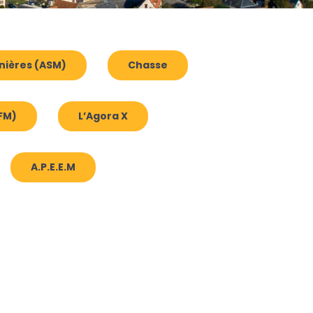
nières (ASM)
Chasse
FM)
L’Agora X
A.P.E.E.M