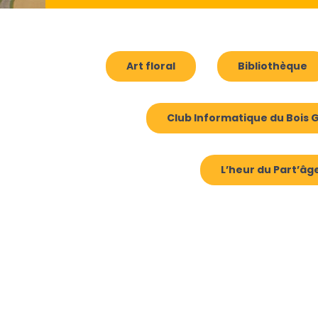
Art floral
Bibliothèque
Club Informatique du Bois G
L’heur du Part’âg