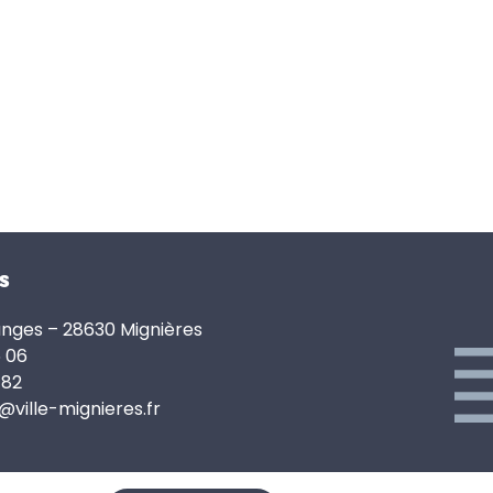
s
anges – 28630 Mignières
6 06
 82
e@ville-mignieres.fr