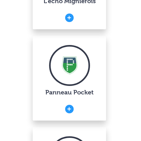
L’écho Mignièrois
Panneau Pocket