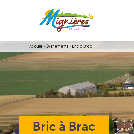
Passer
au
contenu
Accueil
»
Évènements
»
Bric à Brac
Bric à Brac