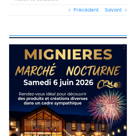
Précédent
Suivant
Voir
l'image
agrandie