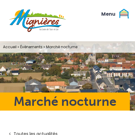
Passer
au
contenu
Accueil
»
Évènements
»
Marché nocturne
Marché nocturne
Toutes les actualités