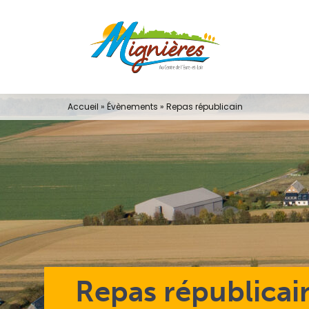
Passer
au
contenu
Accueil
»
Évènements
»
Repas républicain
Repas républicai