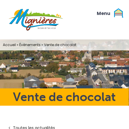
Passer
au
contenu
Accueil
»
Évènements
»
Vente de chocolat
Vente de chocolat
Toutes les actualités