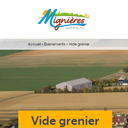
Passer
au
contenu
Accueil
»
Évènements
»
Vide grenier
Vide grenier