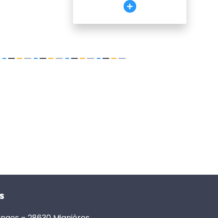
s
anges – 28630 Mignières