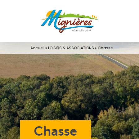
Passer
au
contenu
Accueil
»
LOISIRS & ASSOCIATIONS
»
Chasse
Chasse