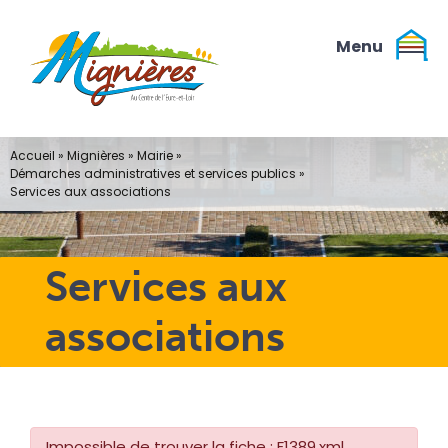
Passer
au
contenu
Accueil
»
Mignières
»
Mairie
»
Démarches administratives et services publics
»
Services aux associations
Services aux
associations
Impossible de trouver la fiche : F1389.xml