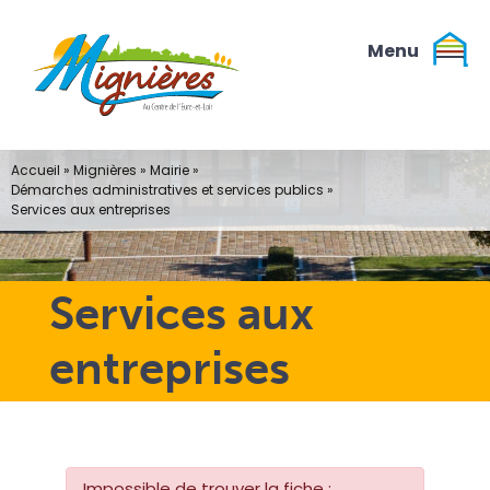
Passer
au
contenu
Accueil
»
Mignières
»
Mairie
»
Démarches administratives et services publics
»
Services aux entreprises
Services aux
entreprises
Impossible de trouver la fiche :