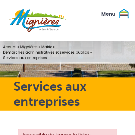
Passer
au
contenu
Accueil
»
Mignières
»
Mairie
»
Démarches administratives et services publics
»
Services aux entreprises
Services aux
entreprises
Impossible de trouver la fiche :