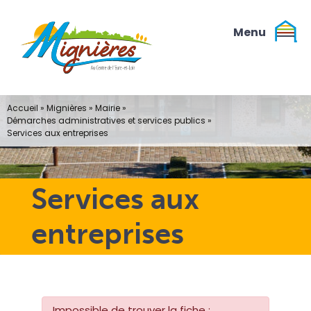
Passer
au
contenu
Accueil
»
Mignières
»
Mairie
»
Démarches administratives et services publics
»
Services aux entreprises
Services aux
entreprises
Impossible de trouver la fiche :