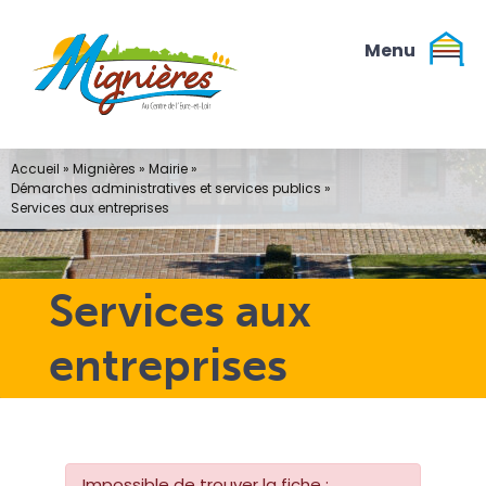
Passer
au
contenu
Accueil
»
Mignières
»
Mairie
»
Démarches administratives et services publics
»
Services aux entreprises
Services aux
entreprises
Impossible de trouver la fiche :