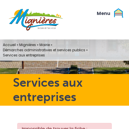
Passer
au
contenu
Accueil
»
Mignières
»
Mairie
»
Démarches administratives et services publics
»
Services aux entreprises
Services aux
entreprises
Impossible de trouver la fiche :