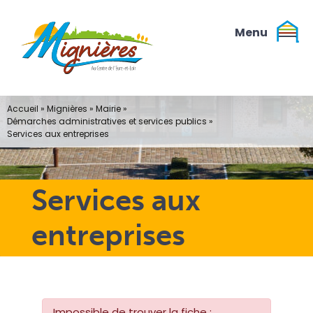
Passer
au
contenu
Accueil
»
Mignières
»
Mairie
»
Démarches administratives et services publics
»
Services aux entreprises
Services aux
entreprises
Impossible de trouver la fiche :