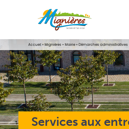
Passer
au
contenu
Accueil
»
Mignières
»
Mairie
»
Démarches administratives e
Services aux entr