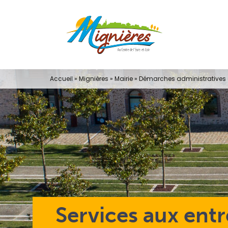
Passer
au
contenu
Accueil
»
Mignières
»
Mairie
»
Démarches administratives e
Services aux entr