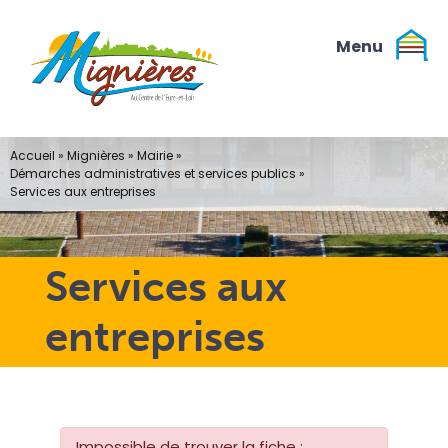
Passer
au
contenu
Accueil
»
Mignières
»
Mairie
»
Démarches administratives et services publics
»
Services aux entreprises
Services aux
entreprises
Impossible de trouver la fiche :