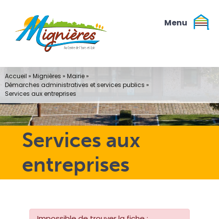
Passer
au
contenu
Accueil
»
Mignières
»
Mairie
»
Démarches administratives et services publics
»
Services aux entreprises
Services aux
entreprises
Impossible de trouver la fiche :