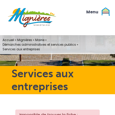
Passer
au
contenu
Accueil
»
Mignières
»
Mairie
»
Démarches administratives et services publics
»
Services aux entreprises
Services aux
entreprises
Impossible de trouver la fiche :