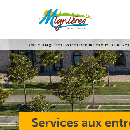
Passer
au
contenu
Accueil
»
Mignières
»
Mairie
»
Démarches administratives e
Services aux entr