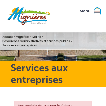
Passer
au
contenu
Accueil
»
Mignières
»
Mairie
»
Démarches administratives et services publics
»
Services aux entreprises
Services aux
entreprises
Impossible de trouver la fiche :