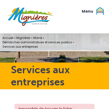
Passer
au
contenu
Accueil
»
Mignières
»
Mairie
»
Démarches administratives et services publics
»
Services aux entreprises
Services aux
entreprises
Impossible de trouver la fiche :