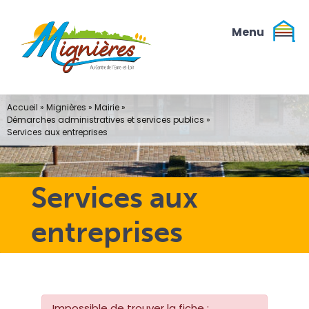
Passer
au
contenu
Accueil
»
Mignières
»
Mairie
»
Démarches administratives et services publics
»
Services aux entreprises
Services aux
entreprises
Impossible de trouver la fiche :