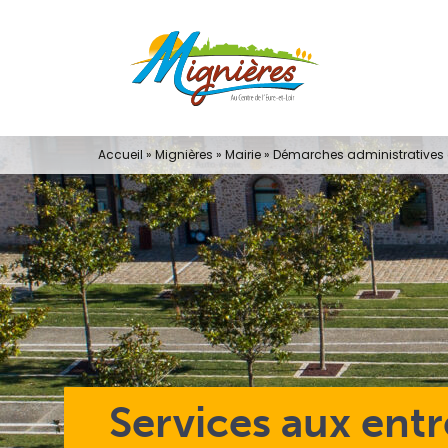
Passer
au
contenu
Accueil
»
Mignières
»
Mairie
»
Démarches administratives e
Services aux entr