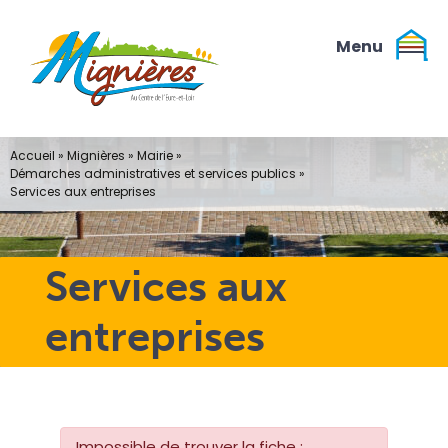
Passer
au
contenu
Accueil
»
Mignières
»
Mairie
»
Démarches administratives et services publics
»
Services aux entreprises
Services aux
entreprises
Impossible de trouver la fiche :