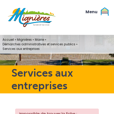
Passer
au
contenu
Accueil
»
Mignières
»
Mairie
»
Démarches administratives et services publics
»
Services aux entreprises
Services aux
entreprises
Impossible de trouver la fiche :