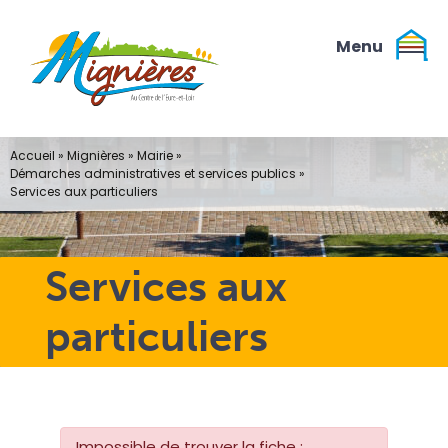
Passer
au
contenu
Accueil
»
Mignières
»
Mairie
»
Démarches administratives et services publics
»
Services aux particuliers
Services aux
particuliers
Impossible de trouver la fiche :