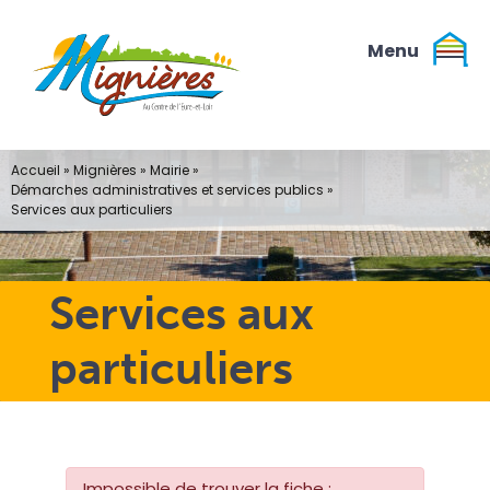
Passer
au
contenu
Accueil
»
Mignières
»
Mairie
»
Démarches administratives et services publics
»
Services aux particuliers
Services aux
particuliers
Impossible de trouver la fiche :