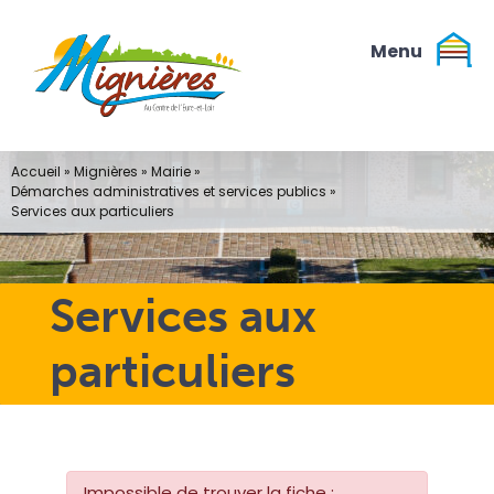
Passer
au
contenu
Accueil
»
Mignières
»
Mairie
»
Démarches administratives et services publics
»
Services aux particuliers
Services aux
particuliers
Impossible de trouver la fiche :