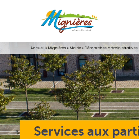
Passer
au
contenu
Accueil
»
Mignières
»
Mairie
»
Démarches administratives e
Services aux part