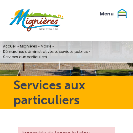
Passer
au
contenu
Accueil
»
Mignières
»
Mairie
»
Démarches administratives et services publics
»
Services aux particuliers
Services aux
particuliers
Impossible de trouver la fiche :