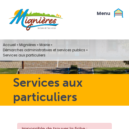
Passer
au
contenu
Accueil
»
Mignières
»
Mairie
»
Démarches administratives et services publics
»
Services aux particuliers
Services aux
particuliers
Impossible de trouver la fiche :