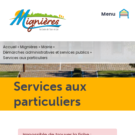
Passer
au
contenu
Accueil
»
Mignières
»
Mairie
»
Démarches administratives et services publics
»
Services aux particuliers
Services aux
particuliers
Impossible de trouver la fiche :