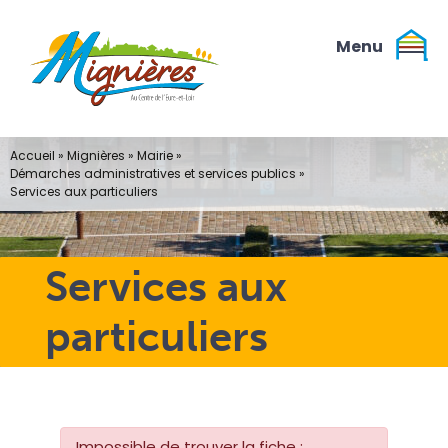
Passer
au
contenu
Accueil
»
Mignières
»
Mairie
»
Démarches administratives et services publics
»
Services aux particuliers
Services aux
particuliers
Impossible de trouver la fiche :