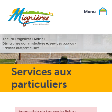
Passer
au
contenu
Accueil
»
Mignières
»
Mairie
»
Démarches administratives et services publics
»
Services aux particuliers
Services aux
particuliers
Impossible de trouver la fiche :