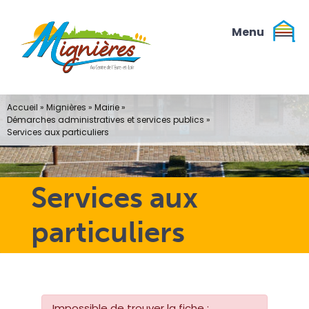
Passer
au
contenu
Accueil
»
Mignières
»
Mairie
»
Démarches administratives et services publics
»
Services aux particuliers
Services aux
particuliers
Impossible de trouver la fiche :