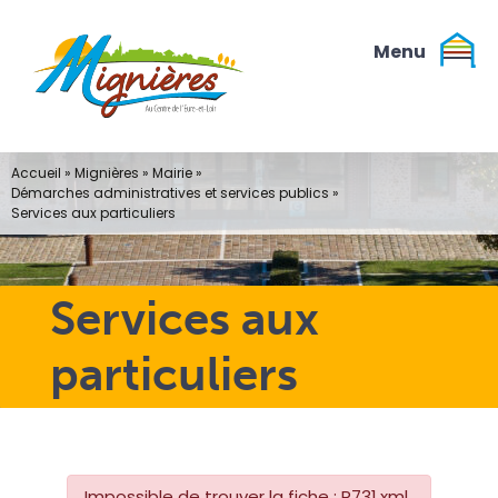
Passer
au
contenu
Accueil
»
Mignières
»
Mairie
»
Démarches administratives et services publics
»
Services aux particuliers
Services aux
particuliers
Impossible de trouver la fiche : R731.xml