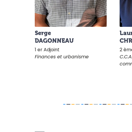
Serge
Lau
DAGONNEAU
CHR
1 er Adjoint
2 ème
Finances et urbanisme
C.C.A
comm