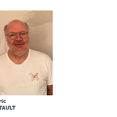
ric
TAULT