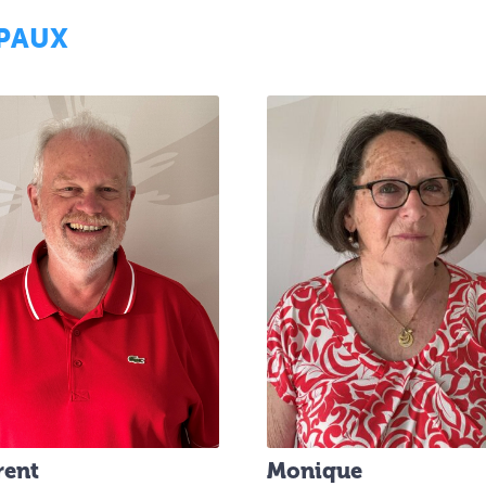
IPAUX
Monique
rent