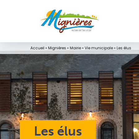
Passer
au
contenu
Accueil
»
Mignières
»
Mairie
»
Vie municipale
»
Les élus
Les élus