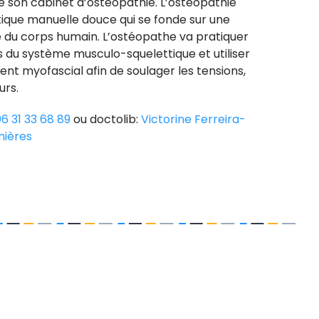
e son cabinet d’ostéopathie. L’ostéopathie
que manuelle douce qui se fonde sur une
re du corps humain. L’ostéopathe va pratiquer
 du système musculo-squelettique et utiliser
nt myofascial afin de soulager les tensions,
urs.
6 31 33 68 89
ou doctolib:
Victorine Ferreira-
nières