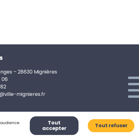
s
anges – 28630 Mignières
6 06
 82
e@ville-mignieres.fr
Tout
d’audience.
Tout refuser
accepter
Mentions légales