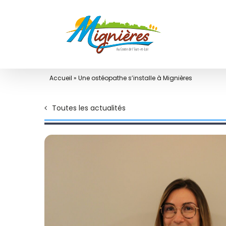
Passer
au
contenu
Accueil
»
Une ostéopathe s’installe à Mignières
Toutes les actualités
Voir
l'image
agrandie