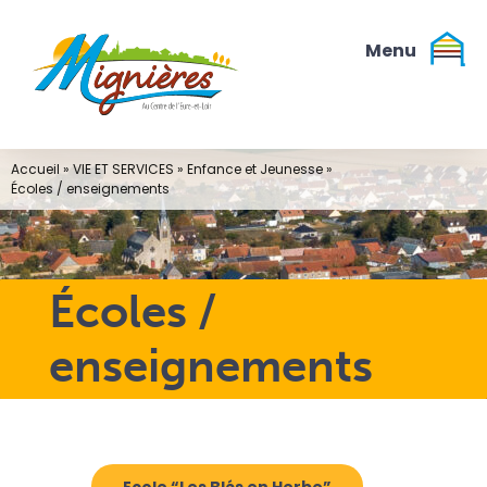
Passer
au
contenu
Accueil
»
VIE ET SERVICES
»
Enfance et Jeunesse
»
Écoles / enseignements
Écoles /
enseignements
Ecole “Les Blés en Herbe”