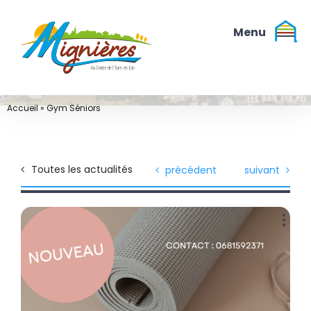
Passer
au
contenu
Accueil
»
Gym Séniors
Toutes les actualités
précédent
suivant
Voir
l'image
agrandie