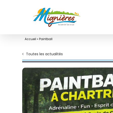
Passer
au
contenu
Accueil
»
Paintball
Toutes les actualités
Voir
l'image
agrandie