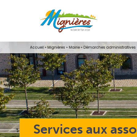
Passer
au
contenu
Accueil
»
Mignières
»
Mairie
»
Démarches administratives e
Services aux asso