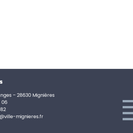
s
anges – 28630 Mignières
6 06
 82
e@ville-mignieres.fr