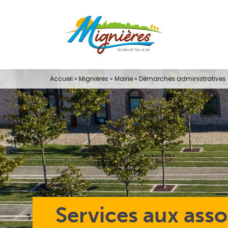
Passer
au
contenu
Accueil
»
Mignières
»
Mairie
»
Démarches administratives e
Services aux asso