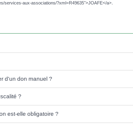
ives/services-aux-associations/?xml=R49635">JOAFE</a>.
er d'un don manuel ?
scalité ?
n est-elle obligatoire ?