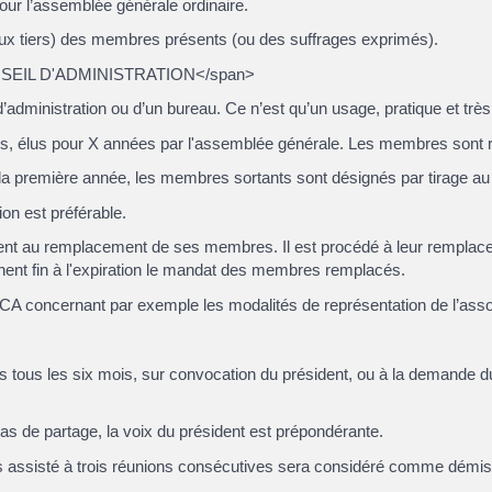
ur l’assemblée générale ordinaire.
deux tiers) des membres présents (ou des suffrages exprimés).
ONSEIL D'ADMINISTRATION</span>
d’administration ou d’un bureau. Ce n’est qu’un usage, pratique et trè
es, élus pour X années par l'assemblée générale. Les membres sont ré
la première année, les membres sortants sont désignés par tirage au 
on est préférable.
ent au remplacement de ses membres. Il est procédé à leur remplacem
ent fin à l'expiration le mandat des membres remplacés.
 CA concernant par exemple les modalités de représentation de l’associ
ois tous les six mois, sur convocation du président, ou à la demande
cas de partage, la voix du président est prépondérante.
s assisté à trois réunions consécutives sera considéré comme démis