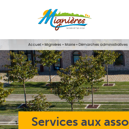
Passer
au
contenu
Accueil
»
Mignières
»
Mairie
»
Démarches administratives e
Services aux asso