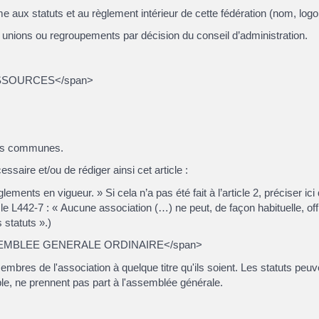
e aux statuts et au règlement intérieur de cette fédération (nom, logo,
s, unions ou regroupements par décision du conseil d’administration.
RESSOURCES</span>
des communes.
ssaire et/ou de rédiger ainsi cet article :
lements en vigueur. » Si cela n’a pas été fait à l’article 2, préciser ic
L442-7 : « Aucune association (…) ne peut, de façon habituelle, offri
 statuts ».)
ASSEMBLEE GENERALE ORDINAIRE</span>
bres de l'association à quelque titre qu'ils soient. Les statuts peuv
ble, ne prennent pas part à l'assemblée générale.