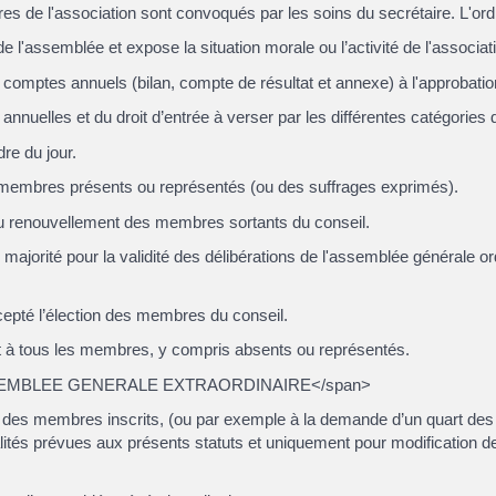
s de l'association sont convoqués par les soins du secrétaire. L'ordr
 l'assemblée et expose la situation morale ou l’activité de l'associat
 comptes annuels (bilan, compte de résultat et annexe) à l'approbati
annuelles et du droit d’entrée à verser par les différentes catégorie
dre du jour.
s membres présents ou représentés (ou des suffrages exprimés).
 au renouvellement des membres sortants du conseil.
 majorité pour la validité des délibérations de l'assemblée générale or
xcepté l’élection des membres du conseil.
 à tous les membres, y compris absents ou représentés.
 ASSEMBLEE GENERALE EXTRAORDINAIRE</span>
un des membres inscrits, (ou par exemple à la demande d’un quart d
ités prévues aux présents statuts et uniquement pour modification des