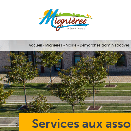
Passer
au
contenu
Accueil
»
Mignières
»
Mairie
»
Démarches administratives e
Services aux asso