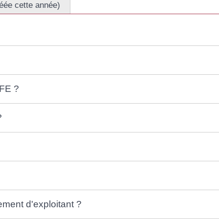
réée cette année)
CFE ?
?
ment d'exploitant ?