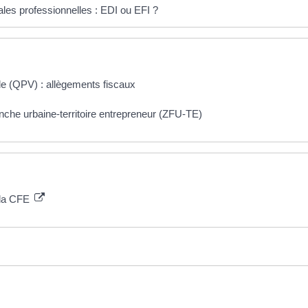
les professionnelles : EDI ou EFI ?
ville (QPV) : allègements fiscaux
nche urbaine-territoire entrepreneur (ZFU-TE)
à la CFE