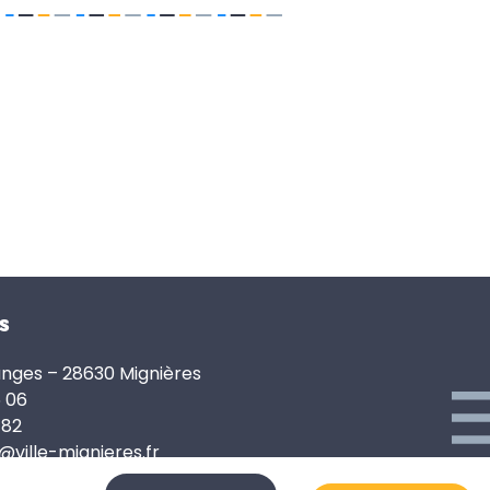
s
anges – 28630 Mignières
6 06
 82
e@ville-mignieres.fr