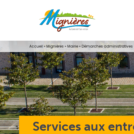
Passer
au
contenu
Accueil
»
Mignières
»
Mairie
»
Démarches administratives e
Services aux entr