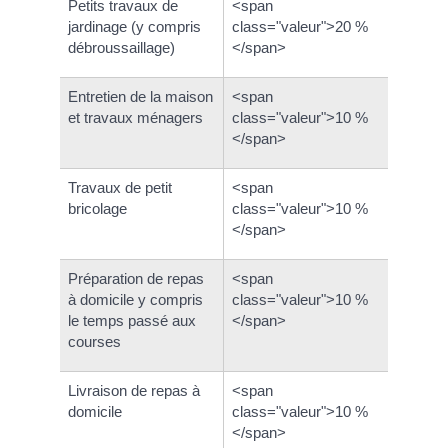
Petits travaux de
<span
jardinage (y compris
class="valeur">20 %
débroussaillage)
</span>
Entretien de la maison
<span
et travaux ménagers
class="valeur">10 %
</span>
Travaux de petit
<span
bricolage
class="valeur">10 %
</span>
Préparation de repas
<span
à domicile y compris
class="valeur">10 %
le temps passé aux
</span>
courses
Livraison de repas à
<span
domicile
class="valeur">10 %
</span>